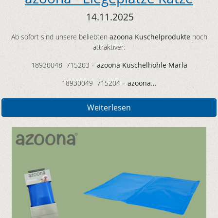
14.11.2025
Ab sofort sind unsere beliebten
azoona Kuschelprodukte
noch
attraktiver:
18930048 715203
– azoona Kuschelhöhle Marla
18930049 715204
– azoona…
Weiterlesen