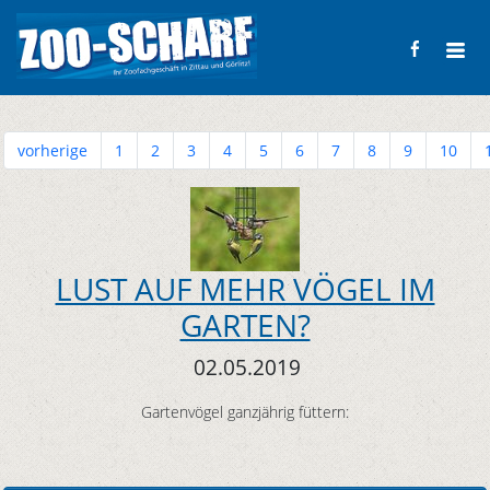
vorherige
1
2
3
4
5
6
7
8
9
10
LUST AUF MEHR VÖGEL IM
GARTEN?
02.05.2019
Gartenvögel ganzjährig füttern: