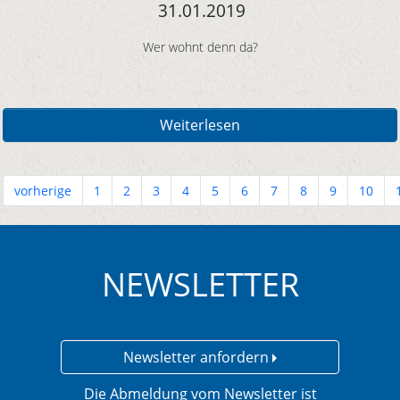
31.01.2019
Wer wohnt denn da?
Weiterlesen
vorherige
1
2
3
4
5
6
7
8
9
10
NEWSLETTER
Newsletter anfordern
Die Abmeldung vom Newsletter ist